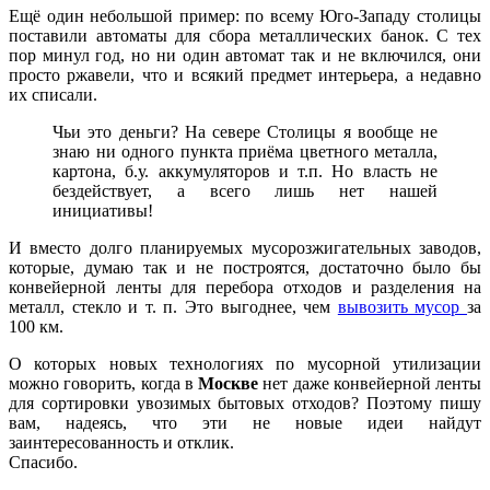
Ещё один небольшой пример: по всему Юго-Западу столицы
поставили автоматы для сбора металлических банок. С тех
пор минул год, но ни один автомат так и не включился, они
просто ржавели, что и всякий предмет интерьера, а недавно
их списали.
Чьи это деньги? На севере Столицы я вообще не
знаю ни одного пункта приёма цветного металла,
картона, б.у. аккумуляторов и т.п. Но власть не
бездействует, а всего лишь нет нашей
инициативы!
И вместо долго планируемых мусорозжигательных заводов,
которые, думаю так и не построятся, достаточно было бы
конвейерной ленты для перебора отходов и разделения на
металл, стекло и т. п. Это выгоднее, чем
вывозить мусор
за
100 км.
О которых новых технологиях по мусорной утилизации
можно говорить, когда в
Москве
нет даже конвейерной ленты
для сортировки увозимых бытовых отходов? Поэтому пишу
вам, надеясь, что эти не новые идеи найдут
заинтересованность и отклик.
Спасибо.