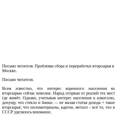
ш., дом 3,
Москва
ВАО ул.
Тагильская.,
дом 6, Москва
8 (916) 645-99-
41
8 (916) 645-99-
41
Письмо читателя. Проблемы сбора и переработки вторсырья в
Москве.
Письмо читателя.
Всем известно, что интерес коренного населения ко
вторсырью сейчас невелик. Народ оторван от реалий тех мест
где живёт. Однако, учитывая интерес населения к алкоголю,
допущу, что стекло и банки — не малая статья дохода + такое
вторсырьё, что пиломатериалы, картон, металл – всё то, что в
СССР уделялось внимание.