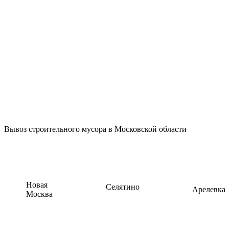
ш., дом 3,
Москва
ВАО ул.
Тагильская.,
дом 6, Москва
8 (916) 645-99-
41
8 (916) 645-99-
41
Вывоз строительного мусора в Московской области
Новая
Селятино
Арелевка
Москва