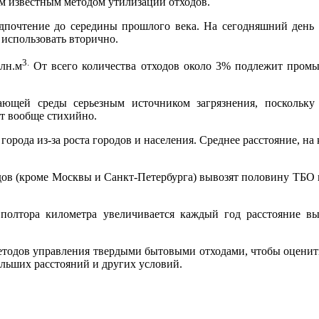
м известным методом утилизации отходов.
очтение до середины прошлого века. На сегодняшний день о
использовать вторично.
3.
лн.м
От всего количества отходов около 3% подлежит промы
ющей среды серьезным источником загрязнения, поскольку
т вообще стихийно.
 города из-за роста городов и населения. Среднее расстояние, на
ов (кроме Москвы и Санкт-Петербурга) вывозят половину ТБО на 
полтора километра увеличивается каждый год расстояние выв
методов управления твердыми бытовыми отходами, чтобы оценит
ольших расстояний и других условий.