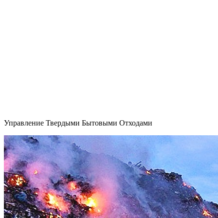
ш., дом 3,
Москва
ВАО ул.
Тагильская.,
дом 6, Москва
8 (916) 645-99-
41
8 (916) 645-99-
41
Управление Твердыми Бытовыми Отходами