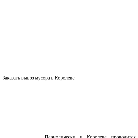
ш., дом 3,
Москва
ВАО ул.
Тагильская.,
дом 6, Москва
8 (916) 645-99-
41
8 (916) 645-99-
41
Заказать вывоз мусора в Королеве
Периодически в Королеве проводится