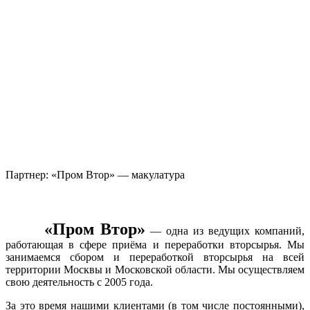
ш., дом 3,
Москва
ВАО ул.
Тагильская.,
дом 6, Москва
8 (916) 645-99-
41
8 (916) 645-99-
41
Партнер: «Пром Втор» — макулатура
«Пром Втор»
— одна из ведущих компаний,
работающая в сфере приёма и переработки вторсырья. Мы
занимаемся сбором и переработкой вторсырья на всей
территории Москвы и Московской области. Мы осуществляем
свою деятельность с 2005 года.
За это время нашими клиентами (в том числе постоянными),