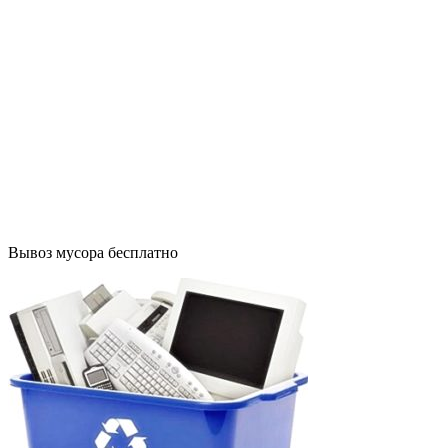
ш., дом 3,
Москва
ВАО ул.
Тагильская.,
дом 6, Москва
8 (916) 645-99-
41
8 (916) 645-99-
41
Вывоз мусора бесплатно