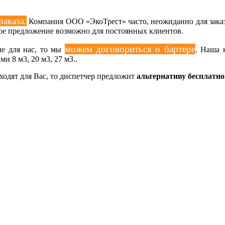
заказа.
Компания ООО «ЭкоТрест» часто, неожиданно для заказч
кое предложение возможно для постоянных клиентов.
можем договориться о бартере
ые для нас, то мы
. Наша 
 8 м3, 20 м3, 27 м3..
одят для Вас, то диспетчер предложит
альтернативу бесплатн