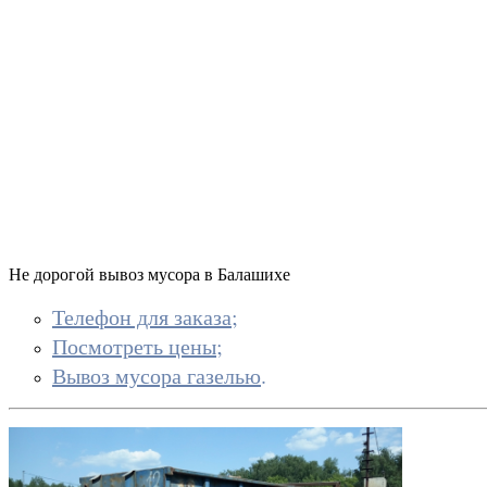
ш., дом 3,
Москва
ВАО ул.
Тагильская.,
дом 6, Москва
8 (916) 645-99-
41
8 (916) 645-99-
41
Не дорогой вывоз мусора в Балашихе
Телефон для заказа
;
Посмотреть цены
;
Вывоз мусора газелью
.