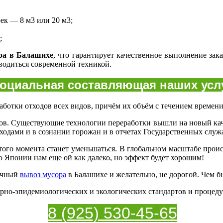
ек — 8 м3 или 20 м3;
;
ра в Балашихе
, что гарантирует качественное выполнение зак
водиться современной техникой.
оциальная составляющая наших усл
аботки отходов всех видов, причём их объём с течением времен
ходов. Существующие технологии переработки вышли на новый кач
ходами и в сознании горожан и в отчетах Государственных служ
 этого момента станет уменьшаться. В глобальном масштабе прои
 Японии нам еще ой как далеко, но эффект будет хорошим!
рочный
вывоз мусора
в Балашихе и желательно, не дорогой. Чем б
рно-эпидемиологических и экологических стандартов и процеду
8 (925) 530-45-65