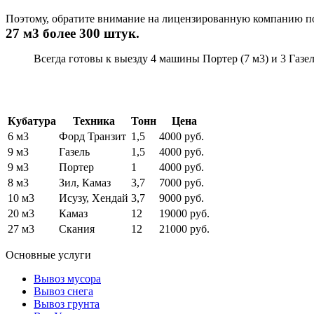
Поэтому, обратите внимание на лицензированную компанию по
27 м3 более 300 штук.
Всегда готовы к выезду 4 машины Портер (7 м3) и 3 Газел
Кубатура
Техника
Тонн
Цена
6 м3
Форд Транзит
1,5
4000 руб.
9 м3
Газель
1,5
4000 руб.
9 м3
Портер
1
4000 руб.
8 м3
Зил, Камаз
3,7
7000 руб.
10 м3
Исузу, Хендай
3,7
9000 руб.
20 м3
Камаз
12
19000 руб.
27 м3
Скания
12
21000 руб.
Основные услуги
Вывоз мусора
Вывоз снега
Вывоз грунта