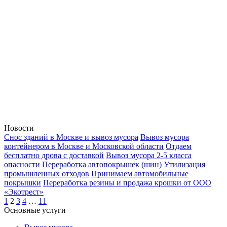
ш., дом 3,
Москва
ВАО ул.
Тагильская.,
дом 6, Москва
8 (916) 645-99-
41
8 (916) 645-99-
41
Новости
Снос зданий в Москве и вывоз мусора
Вывоз мусора
контейнером в Москве и Московской области
Отдаем
бесплатно дрова с доставкой
Вывоз мусора 2-5 класса
опасности
Переработка автопокрышек (шин)
Утилизация
промышленных отходов
Принимаем автомобильные
покрышки
Переработка резины и продажа крошки от ООО
«Экотрест»
1
2
3
4
…
11
Основные услуги