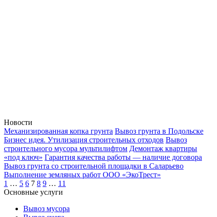
ш., дом 3,
Москва
ВАО ул.
Тагильская.,
дом 6, Москва
8 (916) 645-99-
41
8 (916) 645-99-
41
Новости
Механизированная копка грунта
Вывоз грунта в Подольске
Бизнес идея. Утилизация строительных отходов
Вывоз
строительного мусора мультилифтом
Демонтаж квартиры
«под ключ»
Гарантия качества работы — наличие договора
Вывоз грунта со строительной площадки в Саларьево
Выполнение земляных работ ООО «ЭкоТрест»
1
…
5
6
7
8
9
…
11
Основные услуги
Вывоз мусора